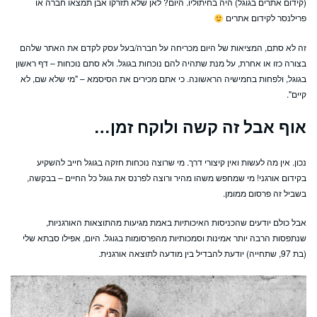
(קידום אתרים בגוגל) היה בחיתוליו. היום? לאן שלא תזרקו אבן תמצאו חברה או
פרילנסר לקידום אתרים
זה לא סתם, המציאות של היום מכריחה על חברה/בעל עסק לקדם את האתר שלהם
בצורה כזו או אחרת, על מנת שתהיה להם נוכחות בגוגל. ולא סתם נוכחות – דף ראשון
בגוגל, ולפחות בחמישיה הראשונה. כי אתם מכירים את הסיסמא – "מי שלא שם, לא
קיים".
אוף אבל זה קשה ולוקח זמן…
נכון. אין מה לעשות ואין קיצורי דרך. מי שרוצה נוכחות חזקה בגוגל חייב להשקיע
בקידום אורגני! מי שמחפש משהו מהיר ורוצה לפרנס את גוגל כל החיים – בבקשה,
בשביל זה פרסום ממומן.
אבל כולם יודעים שהכניסות האיכותיות באמת מגיעות מהתוצאות האורגניות,
שנתפסות הרבה יותר אמינות וסמכותיות מהפרסומות בגוגל. היום, אפילו סבתא שלי
(בת 97, שתחייה) יודעת להבדיל בין מודעה לתוצאה אורגנית.