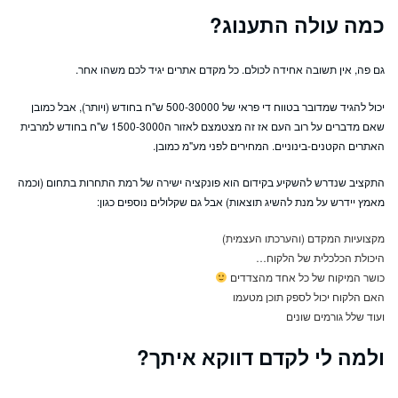
כמה עולה התענוג?
גם פה, אין תשובה אחידה לכולם. כל מקדם אתרים יגיד לכם משהו אחר.
יכול להגיד שמדובר בטווח די פראי של 500-30000 ש"ח בחודש (ויותר), אבל כמובן
שאם מדברים על רוב העם אז זה מצטמצם לאזור ה1500-3000 ש"ח בחודש למרבית
האתרים הקטנים-בינוניים. המחירים לפני מע"מ כמובן.
התקציב שנדרש להשקיע בקידום הוא פונקציה ישירה של רמת התחרות בתחום (וכמה
מאמץ יידרש על מנת להשיג תוצאות) אבל גם שקלולים נוספים כגון:
מקצועיות המקדם (והערכתו העצמית)
היכולת הכלכלית של הלקוח…
כושר המיקוח של כל אחד מהצדדים
האם הלקוח יכול לספק תוכן מטעמו
ועוד שלל גורמים שונים
ולמה לי לקדם דווקא איתך?