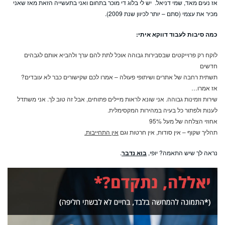
אז נעים מאד, שמי דניאל. יש לי בלוג די מוכר בתחום ואני בתעשייה הזאת מאז שאני
מכיר את עצמי (סתם – יותר לכיוון שנת 2009).
כמה סיבות לעבוד דווקא איתי:
לוקח רק פרוייקטים שבסבירות גבוהה אוכל לתת להם ערך ולהביא אותם לגבהים
חדשים
תשתית רחבה של אתרים ושיתופי פעולה – אמרו לכם שקישורים כבר לא עובדים?
אז אמרו…
שירות וזמינות גבוהה. אני שונא לראות מיילים פתוחים, אבל זה טוב לך. אני משתדל
לענות ולפתור כל בעיה במהירות המקסימלית.
אחוזי הצלחה של מעל 95%
תהליך שקוף – אין סודות, אין חרטות וגם
אין התחייבות.
נראה לך שיש התאמה? יופי,
בוא נדבר
.