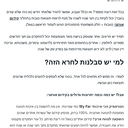
בכל זאת רוצה מספר? אז ככלל אצבע, אפשר להגיד שלאתר חדש (או כזה שלא קודם
בעבר) יכול לקחת בין חצי שנה לשנה על מנת לראות תוצאות טובות בתהליך
קידום
אורגני
(טובות = חלק משמעותי מהמונחים הגיעו לעמוד הראשון בגוגל).
תמיד יש חריגים: אתר שעוסק בנישה מאד מצומצמת יכול להתקדם גם תוך חודשים
ספורים. לחלופין – אתרים בתחומים מאד תחרותיים (לדוגמא: צימרים, משכנתא, עריכת
דין ועוד) לרוב לא יראו תוצאות מדהימות גם בפרק זמן של שנה.
למי יש סבלנות לחרא הזה?
לגמרי. זה ממש לא מתאים לכל אחד, בטח שלא לעסקים לחוצים כלכלית שרוצים
תוצאות כאן ועכשיו.
אבל! יש כמה וכמה יתרונות גדולים בקידום אורגני:
הטראפיק הכי איכותי By Far!
כפי שציינתי, אין מה להשוות בין איכות תנועה
ממומנת לתנועה אורגנית. 100% בדוק, מנסיון קידום של עשרות אתרים שונים.
השקעה לטווח ארוך
!
קידום אתרים בגוגל זה ריצת מרתון. כל עוד המקדם מקצועי
ויודע את העבודה, אפשר להיות רגועים שהאתר מתקדם ותוך חצי שנה או שנה הוא