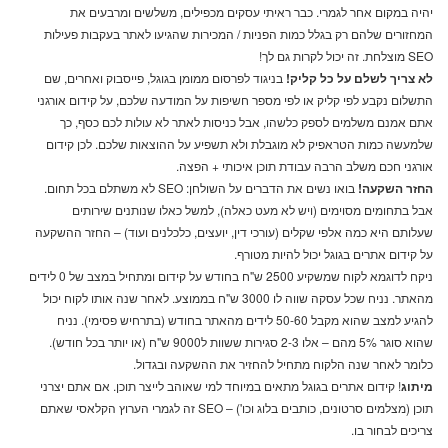
יהיה במקום אחר לגמרי. כבר ראיתי עסקים מכפילים, משלשים ומרבעים את
המחזורים שלהם רק בגלל כמות הפניות / המכירות שהגיעו לאתר בעקבות פעילות
SEO מוצלחת. זה יכול לקרות גם לך!
לא צריך לשלם על כל קליק!
בניגוד לפרסום ממומן בגוגל, פייסבוק ואחרים, שם
התשלום נקבע לפי קליק או לפי מספר חשיפות על המודעה שלכם, על קידום אורגני
אתם אמנם משלמים לספק כלשהו, אבל כניסות לאתר לא עולות לכם כסף, כך
שלמעשה כמות הטראפיק לא מוגבלת ולא תשפיע על ההוצאות שלכם. לכן קידום
אורגני חכם משלב הרבה עבודת תוכן איכותי + הפצה.
החזר השקעה!
בואו נשים את הדברים על השולחן: SEO לא משתלם בכל תחום.
אבל בתחומים מסוימים (ויש לא מעט כאלה), למשל כאלו שנותנים שירותים
שעלותם היא כמה אלפי שקלים (עורכי דין, יועצים, כלכלנים ועוד) – החזר ההשקעה
על קידום אתרים בגוגל יכול להיות מטורף.
ניקח לדוגמא לקוח שמשקיע 2500 ש"ח בחודש על קידום ומתחיל במצב של 0 לידים
מהאתר. נניח שכל עסקה שווה לו 3000 ש"ח בממוצע. לאחר שנה אותו לקוח יכול
להגיע למצב שהוא מקבל 50-60 לידים מהאתר בחודש (בתרחיש פסימי). נניח
שהוא סוגר 5% מהם – אלו 2-3 סגירות ששוות ל9000 ש"ח (או יותר בכל חודש).
כלומר לאחר שנה הלקוח מתחיל להחזיר את ההשקעה ובגדול.
מיתוג
! קידום אתרים בגוגל מתאים במיוחד למי שאוהב לייצר תוכן. אם אתם יצרני
תוכן (מצלמים סרטונים, כותבים בלוג וכו') – SEO זה לגמרי הערוץ הקלאסי שאתם
צריכים לבחור בו.